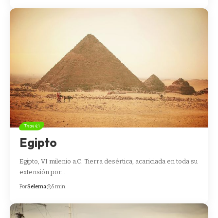
Travel
Egipto
Egipto, VI milenio a.C. Tierra desértica, acariciada en toda su
extensión por…
Por
Selema
5 min.