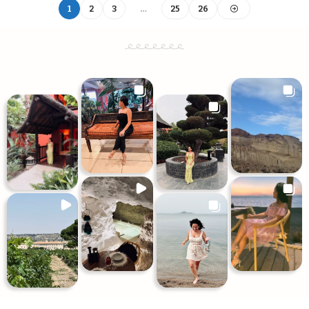
1
2
3
…
25
26