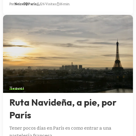
Por
Neizell
París
126 Visitas
16 min.
Travel
Ruta Navideña, a pie, por
París
Tener pocos días en París es como entrar a una
pastelería francesa…