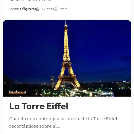
Por
Neizell
París
111 Visitas
13 min.
Historia
La Torre Eiffel
Cuando uno contempla la silueta de la Torre Eiffel
recortándose sobre el…