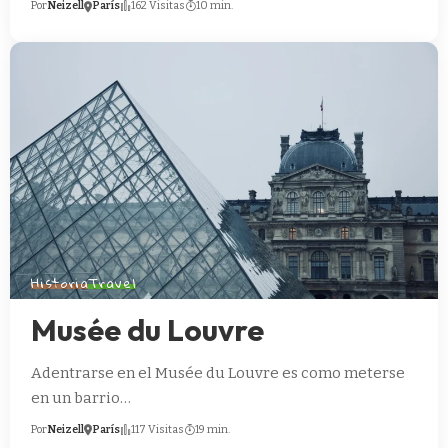
Por
Neizell
París
162 Visitas
10 min.
Historia
Travel
Musée du Louvre
Adentrarse en el Musée du Louvre es como meterse
en un barrio…
Por
Neizell
París
117 Visitas
19 min.