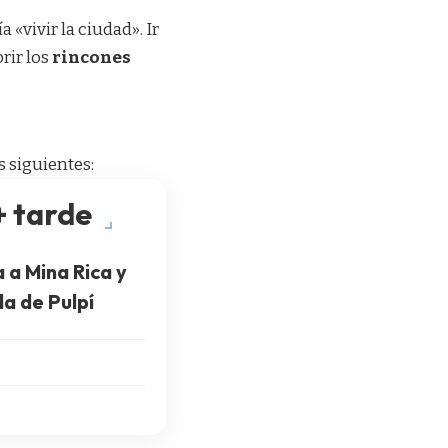
«vivir la ciudad». Ir
brir los
rincones
s siguientes:
+ tarde
a a Mina Rica y
a de Pulpí