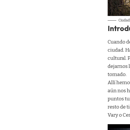
Ciudad
Introd
Cuando de
ciudad. H
cultural. 
dejarnos 
tomado.
Allí hemo
aún nos ha
puntos tur
resto de 
Vary o Ce