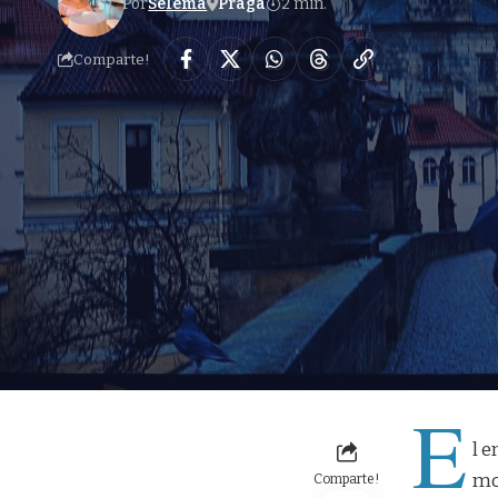
Por
Selema
Praga
2 min.
Comparte!
E
l e
mos
Comparte!