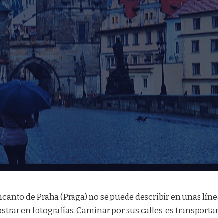
ncanto de Praha (Praga) no se puede describir en unas líne
trar en fotografías. Caminar por sus calles, es transporta