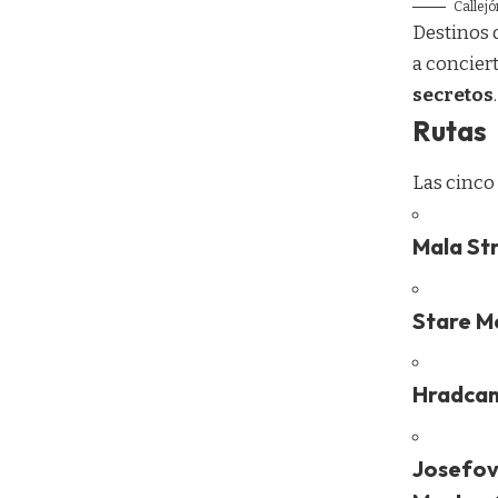
Callejó
Destinos q
a conciert
secretos
Rutas
Las cinco
Mala St
Stare M
Hradcan 
Josefov