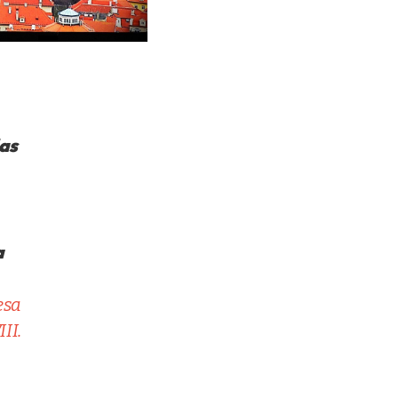
las
a
esa
III.