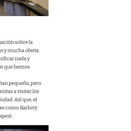
ación sobre la
as y mucha oferta
nificar nada y
ión que hemos
 tan pequeña, pero
mitas a visitar los
iudad. Así que, el
des como Karlovy
apest.