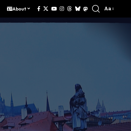
Aa
g
About