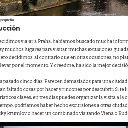
 pequeña
ucción
cidimos viajar a Praha, habíamos buscado mucha inform
ay muchos lugares para visitar, muchas excusiones guiad
Pero decidimos, al contrario que en otras ocasiones, no pla
llevar por el momento. Y creedme, ha sido la mejor decis
s pasado cinco días. Parecen demasiados para una ciudad
n faltado cosas por hacer y rincones por descubrir. Si te li
ísticos claves, en tres días puedes organizar la visita a la c
tiempo, podríamos haber hecho excursiones a otras ciuda
sky krumlov o hacer un combinado visitando Viena o Bud