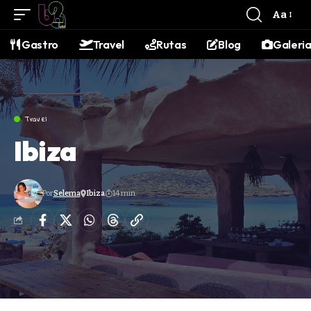
contenido
Aa
Gastro
Travel
Rutas
Blog
Galeri
Travel
Ibiza
Por
Selema
Ibiza
14 min.