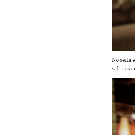
No sería 
salones qu