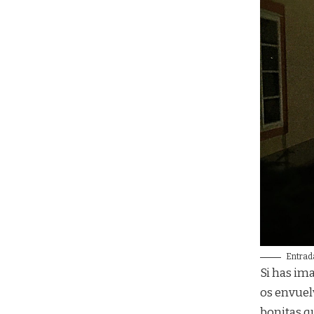
Entrada
Si has im
os envuel
bonitas q