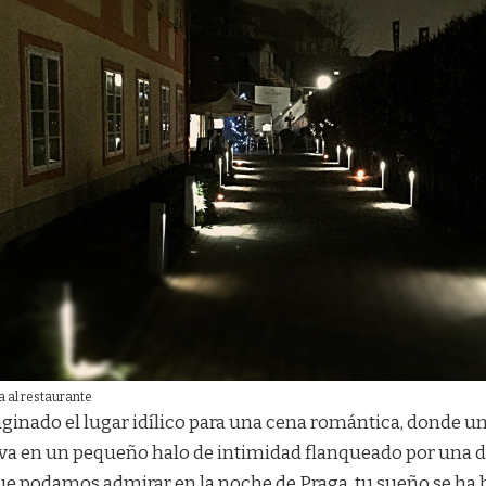
 al restaurante
aginado el lugar idílico para una cena romántica, donde un
va en un pequeño halo de intimidad flanqueado por una 
ue podamos admirar en la noche de Praga, tu sueño se ha 