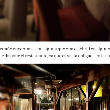
extraño encontrase con alguna que otra celébriti en algu
e dispone el restaurante, ya que es visita obligada en la c