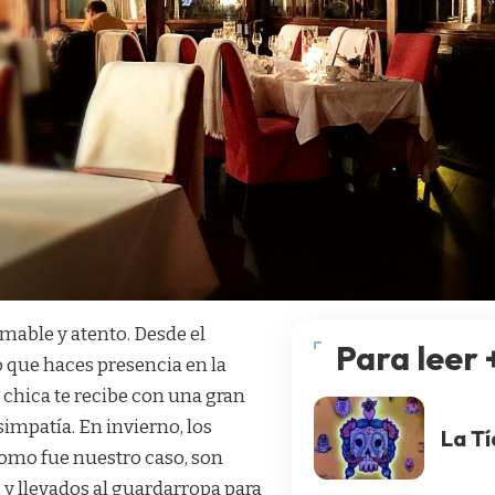
amable y atento. Desde el
Para leer 
ue haces presencia en la
 chica te recibe con una gran
simpatía. En invierno, los
La Tí
como fue nuestro caso, son
 y llevados al guardarropa para