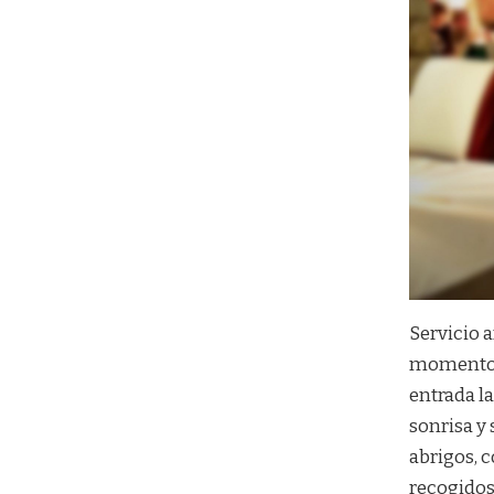
Servicio 
momento q
entrada la
sonrisa y 
abrigos, 
recogidos