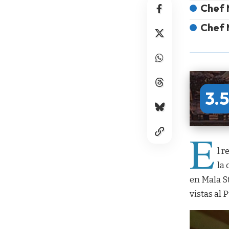
Chef 
Chef 
3.5
E
l 
la
en
Mala S
vistas al 