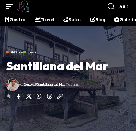
contenido
Aa
Gastro
Travel
Rutas
Blog
Galeri
Historia
Travel
Santillana del Mar
Por
Neizell
Santillana del Mar
26 min.