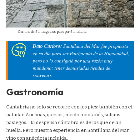
Camino de Santiago a su paso por Santillana
Dato Curioso:
Santillana del Mar fue propuesta
en su día para ser Patrimonio de la Humanidad,
pero no lo consiguió por una razón muy
mundana: tener demasiadas tiendas de
souvenirs.
Gastronomía
Cantabria no solo se recorre con los pies: también con el
paladar. Anchoas, quesos, cocido montañés, sobaos
pasiegos… la despensa cántabra es de las que dejan
huella. Pero nuestra experiencia en Santillana del Mar
vino con anécdota incluida.