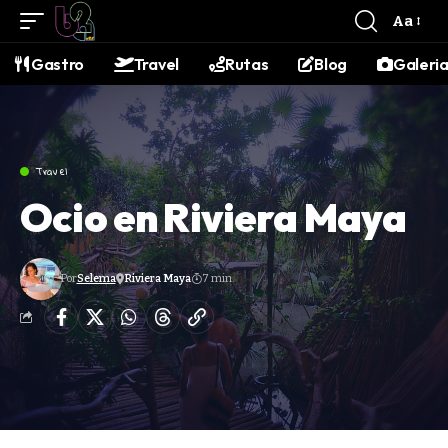
contenido
Aa
Gastro
Travel
Rutas
Blog
Galeri
Travel
Ocio en Riviera Maya
Por
Selema
Riviera Maya
7 min.