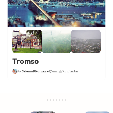
Tromso
Por
Selema
Noruega
5 min.
7.3K Visitas