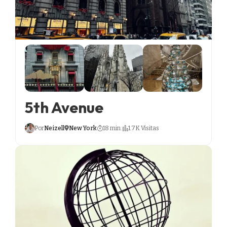
5th Avenue
Por
Neizell
New York
18 min.
1.7K Visitas