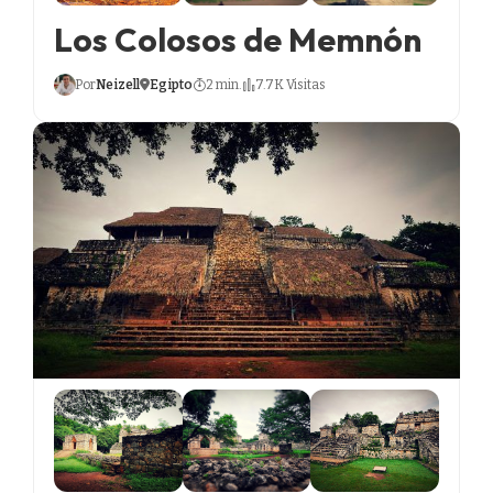
Los Colosos de Memnón
Por
Neizell
Egipto
2 min.
7.7K Visitas