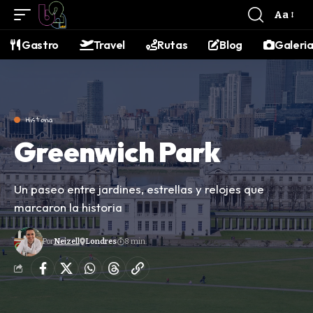
contenido
Aa
Gastro
Travel
Rutas
Blog
Galeri
Historia
Greenwich Park
Un paseo entre jardines, estrellas y relojes que
marcaron la historia
Por
Neizell
Londres
8 min.