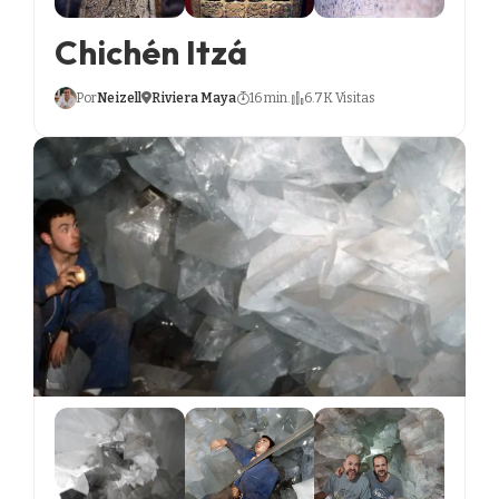
Chichén Itzá
Por
Neizell
Riviera Maya
16 min.
6.7K Visitas