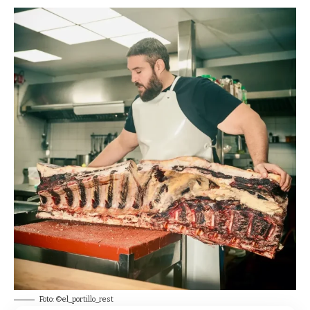
Foto: ©el_portillo_rest