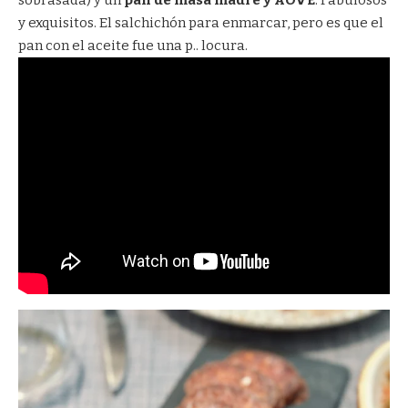
sobrasada) y un
pan de masa madre y AOVE
. Fabulosos
y exquisitos. El salchichón para enmarcar, pero es que el
pan con el aceite fue una p.. locura.