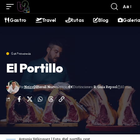
contenido
Aa
Gastro
Travel
Rutas
Blog
Galeri
Gastronomía
El Portillo
Por
Neizell
Javalí Nuevo
Precio:
€€
Distinciones:
R. Guía Repsol
10 min.
Antonio Velázquez | Foto: ©el_portillo_rest