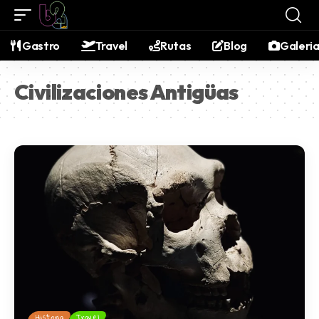
contenido
Gastro
Travel
Rutas
Blog
Galeri
Civilizaciones Antigüas
Historia
Travel