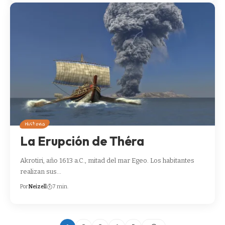
Historia
La Erupción de Théra
Akrotiri, año 1613 a.C., mitad del mar Egeo. Los habitantes
realizan sus…
Por
Neizell
7 min.