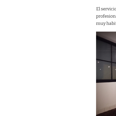
El servic
profesiona
muy habitu