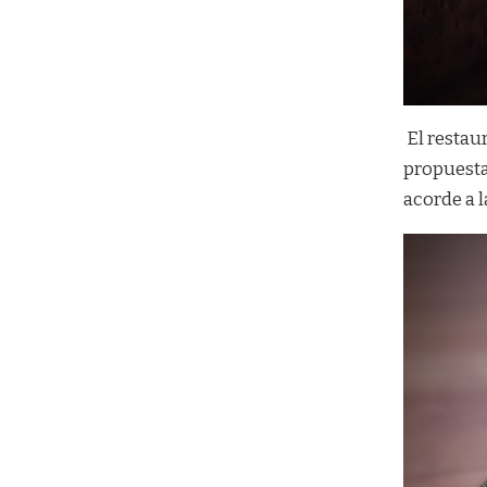
El restau
propuesta
acorde a 