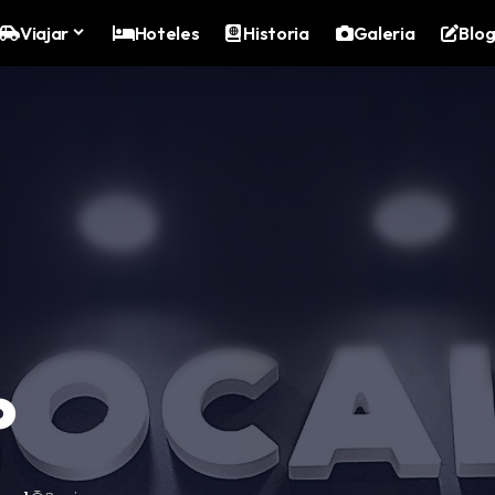
Viajar
Hoteles
Historia
Galeria
Blo
o