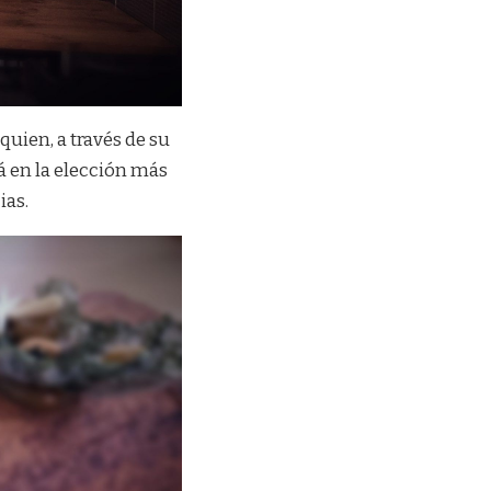
uien, a través de su
á en la elección más
ias.