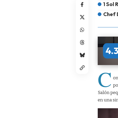
1 Sol 
Chef 
4.
C
on
po
Salón peq
en una si