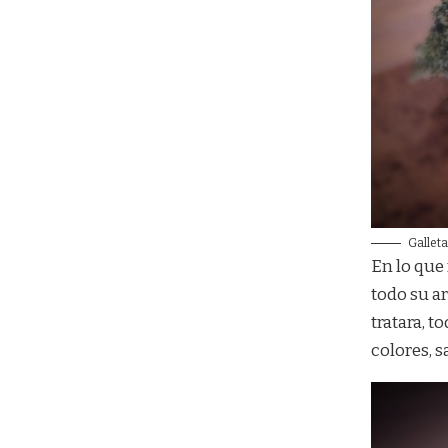
Galleta
En lo que
todo su a
tratara, 
colores, 