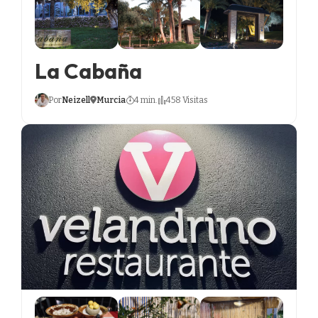
La Cabaña
Por
Neizell
Murcia
4 min.
458 Visitas