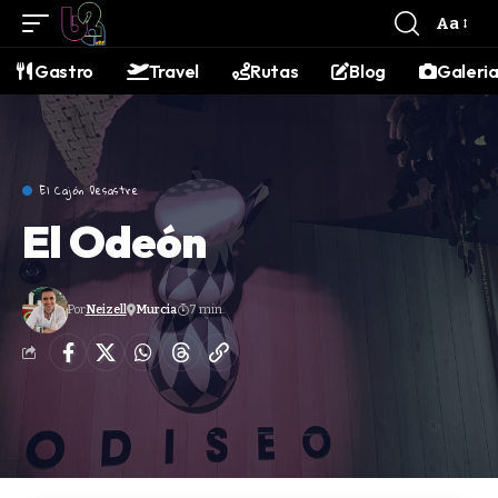
contenido
Aa
Gastro
Travel
Rutas
Blog
Galeri
El Cajón Desastre
El Odeón
Por
Neizell
Murcia
7 min.