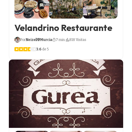
Velandrino Restaurante
Por
Neizell
Murcia
7 min.
818 Visitas
3.6
de 5