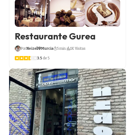
Restaurante Gurea
Por
Neizell
Murcia
5 min.
1K Visitas
3.5
de 5