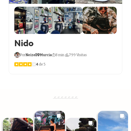
Nido
Por
Neizell
Murcia
8 min.
799 Visitas
4
de 5