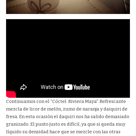
Continuamos con el “Cóctel Riviera Maya”. Refrescante
mezcla de licor de melón, zumo de naranja y daiquiri de
fresa. En esta ocasión el daquiri nos ha salido demasiado
granizado. El punto justo es difícil, ya que si queda muy
líquido su densidad hace que se mezcle con las otras