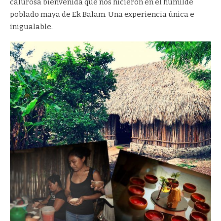
calurosa bienvenida que nos hicieron en el humilde
poblado maya de
Ek Balam.
Una experiencia única e
inigualable.