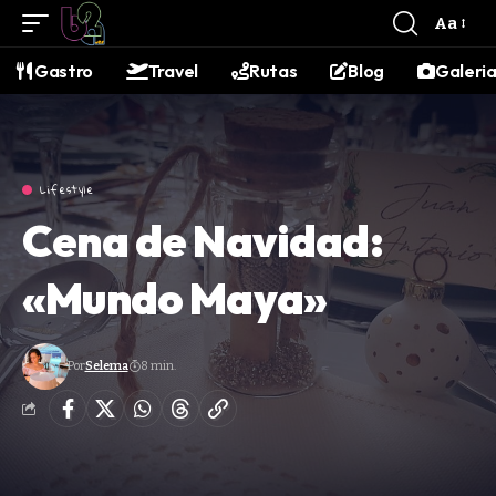
contenido
Aa
Gastro
Travel
Rutas
Blog
Galeri
Lifestyle
Cena de Navidad:
«Mundo Maya»
Por
Selema
8 min.